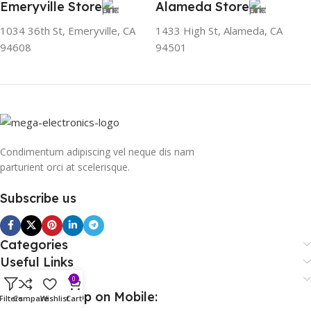
Emeryville Store
Alameda Store
1034 36th St, Emeryville, CA
1433 High St, Alameda, CA
94608
94501
Condimentum adipiscing vel neque dis nam
parturient orci at scelerisque.
Subscribe us
Categories
Useful Links
Footer Menu
0
Download App on Mobile:
Filters
Compare
Wishlist
Cart